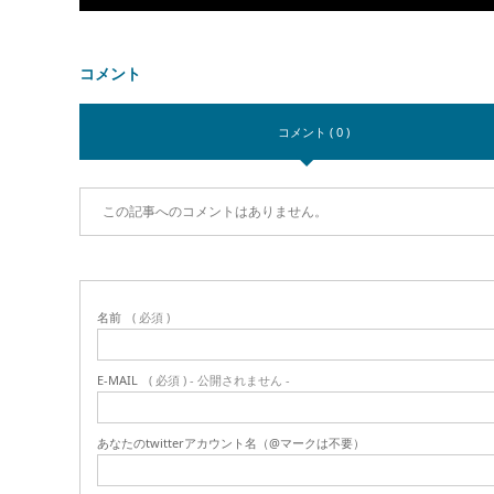
コメント
コメント ( 0 )
この記事へのコメントはありません。
名前
( 必須 )
E-MAIL
( 必須 ) - 公開されません -
あなたのtwitterアカウント名（@マークは不要）