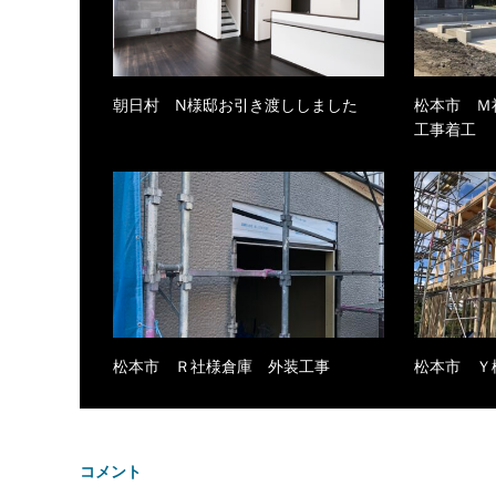
朝日村 N様邸お引き渡ししました
松本市 Ｍ
工事着工
松本市 Ｒ社様倉庫 外装工事
松本市 Ｙ
コメント