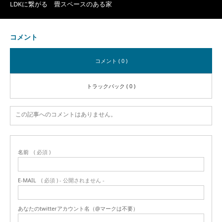
LDKに繋がる 畳スペースのある家
コメント
コメント ( 0 )
トラックバック ( 0 )
この記事へのコメントはありません。
名前
( 必須 )
E-MAIL
( 必須 ) - 公開されません -
あなたのtwitterアカウント名（@マークは不要）