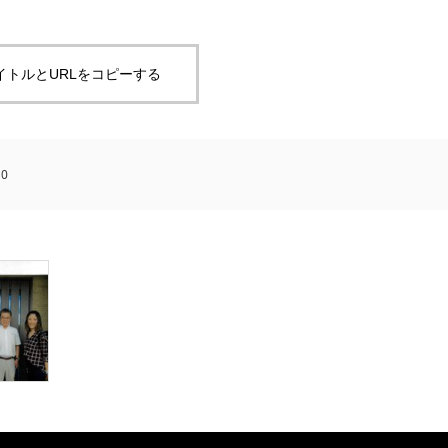
イトルとURLをコピーする
:
0