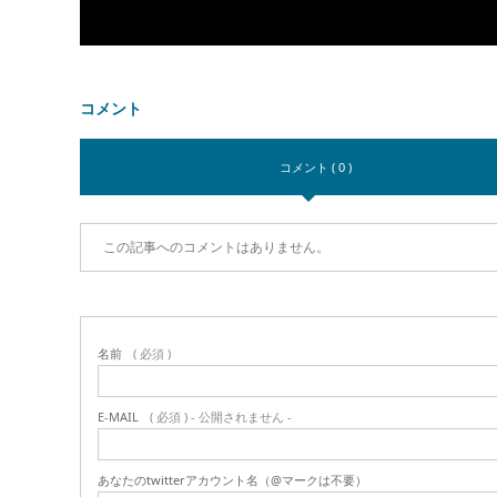
コメント
コメント ( 0 )
この記事へのコメントはありません。
名前
( 必須 )
E-MAIL
( 必須 ) - 公開されません -
あなたのtwitterアカウント名（@マークは不要）