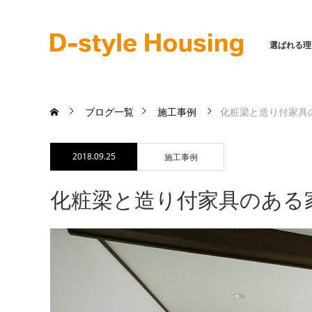
選ばれる理
ブログ一覧
施工事例
化粧梁と造り付家具
2018.09.25
施工事例
化粧梁と造り付家具のある