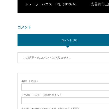
トレーラーハウス S様（2026.6）
安曇野市三郷
コメント
コメント ( 0 )
この記事へのコメントはありません。
名前
( 必須 )
E-MAIL
( 必須 ) - 公開されません -
あなたのtwitterアカウント名（@マークは不要）