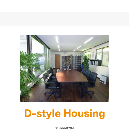
〒399-8204