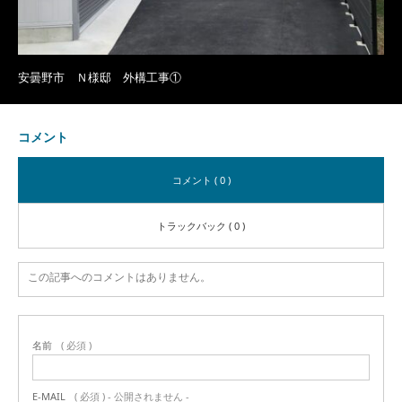
安曇野市 Ｎ様邸 外構工事①
コメント
コメント ( 0 )
トラックバック ( 0 )
この記事へのコメントはありません。
名前
( 必須 )
E-MAIL
( 必須 ) - 公開されません -