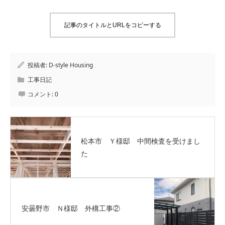
記事のタイトルとURLをコピーする
投稿者:
D-style Housing
工事日記
コメント:
0
松本市 Ｙ様邸 中間検査を受けまし
た
安曇野市 Ｎ様邸 外構工事②