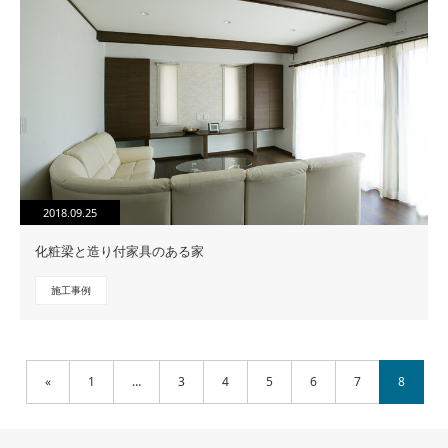
2018.09.25
化粧梁と造り付家具のある家
施工事例
«
1
…
3
4
5
6
7
8