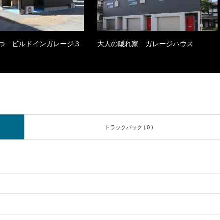
つ ビルドインガレージ３
大人の隠れ家 ガレージハウス
トラックバック ( 0 )