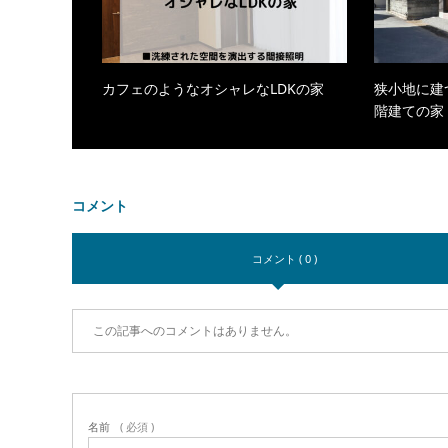
カフェのようなオシャレなLDKの家
狭小地に建
階建ての家
コメント
コメント ( 0 )
この記事へのコメントはありません。
名前
( 必須 )