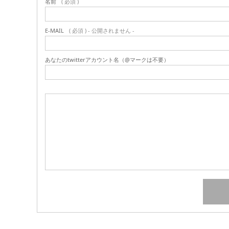
名前
( 必須 )
E-MAIL
( 必須 ) - 公開されません -
あなたのtwitterアカウント名（@マークは不要）