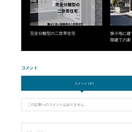
完全分離型の二世帯住宅
狭小地に建
階建ての家
コメント
コメント ( 0 )
この記事へのコメントはありません。