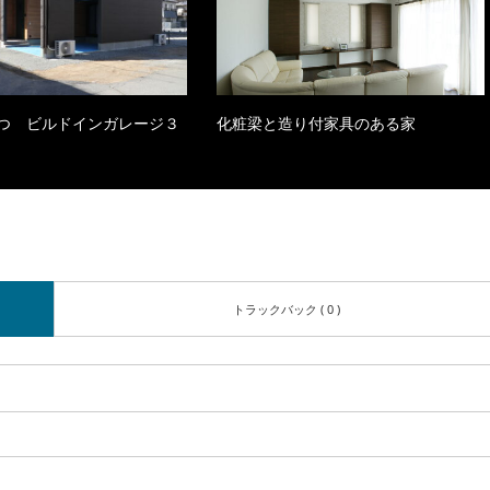
つ ビルドインガレージ３
化粧梁と造り付家具のある家
トラックバック ( 0 )