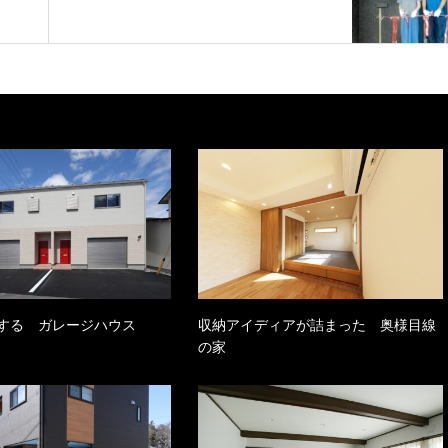
する ガレージハウス
収納アイディアが詰まった 奥様目線
の家