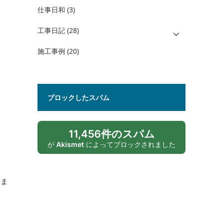
仕事日和
(3)
工事日記
(28)
施工事例
(20)
ブロックしたスパム
11,456件のスパム
が
Akismet
によってブロックされました
きま