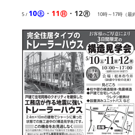
10㊏
・
11
㊐
・
12㊊
5
10時～17時（最
/