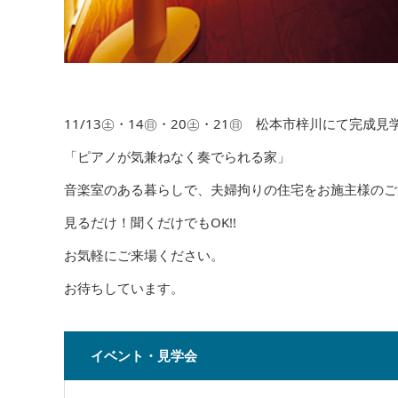
11/13㊏・14㊐・20㊏・21㊐ 松本市梓川にて完成
「ピアノが気兼ねなく奏でられる家」
音楽室のある暮らしで、夫婦拘りの住宅をお施主様のご
見るだけ！聞くだけでもOK!!
お気軽にご来場ください。
お待ちしています。
イベント・見学会